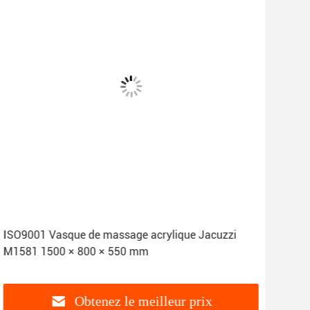
ISO9001 Vasque de massage acrylique Jacuzzi
Mas
M1581 1500 × 800 × 550 mm
Cert
Obtenez le meilleur prix