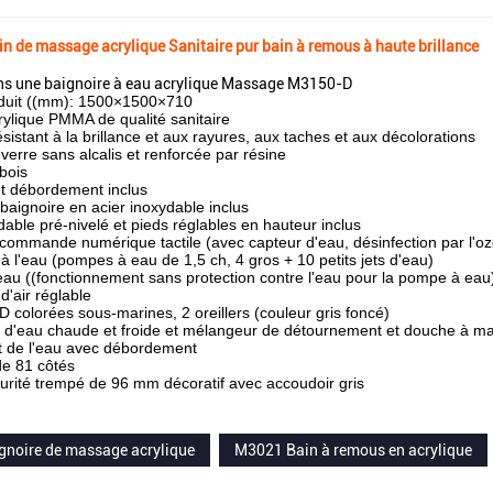
 de massage acrylique Sanitaire pur bain à remous à haute brillance
s une baignoire à eau acrylique Massage M3150-D
roduit ((mm): 1500×1500×710
ylique PMMA de qualité sanitaire
ésistant à la brillance et aux rayures, aux taches et aux décolorations
 verre sans alcalis et renforcée par résine
bois
et débordement inclus
baignoire en acier inoxydable inclus
dable pré-nivelé et pieds réglables en hauteur inclus
ommande numérique tactile (avec capteur d'eau, désinfection par l'oz
 l'eau (pompes à eau de 1,5 ch, 4 gros + 10 petits jets d'eau)
eau ((fonctionnement sans protection contre l'eau pour la pompe à eau
 d'air réglable
 colorées sous-marines, 2 oreillers (couleur gris foncé)
d'eau chaude et froide et mélangeur de détournement et douche à mai
 de l'eau avec débordement
 de 81 côtés
urité trempé de 96 mm décoratif avec accoudoir gris
gnoire de massage acrylique
M3021 Bain à remous en acrylique