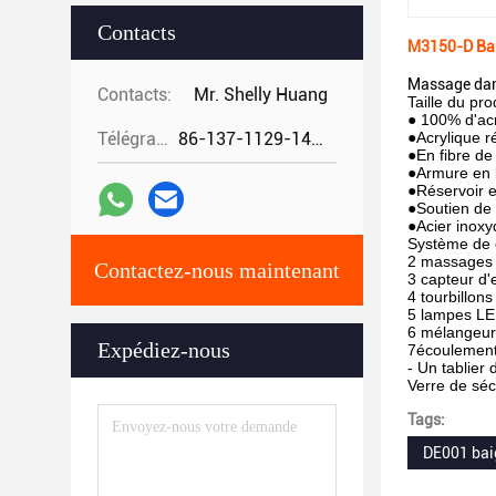
Contacts
M3150-D Bain
Massage dan
Contacts:
Mr. Shelly Huang
Taille du p
● 100% d'acr
Télégramme:
86-137-1129-1448
●Acrylique r
●En fibre de
●Armure en 
●Réservoir 
●Soutien de 
●Acier inoxy
Système de c
2 massages à
Contactez-nous maintenant
3 capteur d'
4 tourbillons
5 lampes LED
6 mélangeur 
Expédiez-nous
7écoulement
- Un tablier
Verre de séc
Tags:
DE001 bai