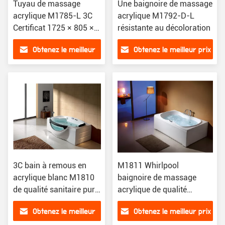
Tuyau de massage
Une baignoire de massage
acrylique M1785-L 3C
acrylique M1792-D-L
Certificat 1725 × 805 ×
résistante au décoloration
620 mm
Obtenez le meilleur
Obtenez le meilleur prix
prix
3C bain à remous en
M1811 Whirlpool
acrylique blanc M1810
baignoire de massage
de qualité sanitaire pure
acrylique de qualité
1800 × 1000 × 680 mm
sanitaire pure 1800 ×
Obtenez le meilleur
Obtenez le meilleur prix
1100 × 580 mm