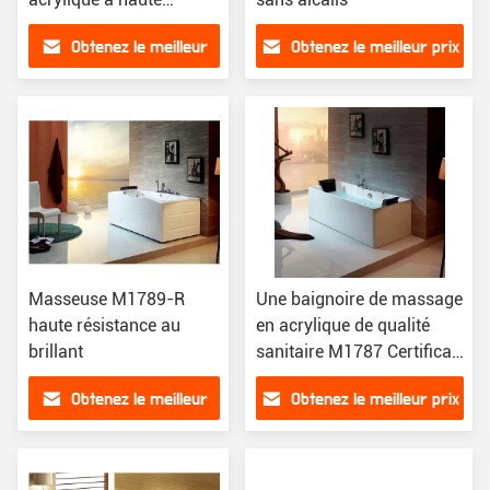
brillance sans alcalis
Obtenez le meilleur
Obtenez le meilleur prix
M3013
prix
Masseuse M1789-R
Une baignoire de massage
haute résistance au
en acrylique de qualité
brillant
sanitaire M1787 Certificat
3C sans alcalis
Obtenez le meilleur
Obtenez le meilleur prix
prix