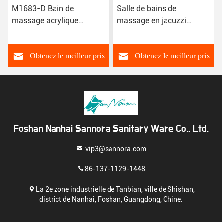
M1683-D Bain de
Salle de bains de
massage acrylique
massage en jacuzzi
Jacuzzi résistant à la
acrylique M1579 résistant
décoloration sans alcalis
au décoloration
Obtenez le meilleur prix
Obtenez le meilleur prix
Foshan Nanhai Sannora Sanitary Ware Co., Ltd.
vip3@sannora.com
86-137-1129-1448
La 2e zone industrielle de Tanbian, ville de Shishan,
district de Nanhai, Foshan, Guangdong, Chine.