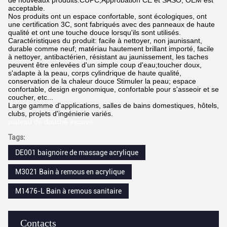
de nouveaux produits.
CUPC,
Approbation CE et SASO
, OEM est
acceptable.
Nos produits ont un espace confortable, sont écologiques, ont
une certification 3C, sont fabriqués avec des panneaux de haute
qualité et ont une touche douce lorsqu'ils sont utilisés.
Caractéristiques du produit: facile à nettoyer, non jaunissant,
durable comme neuf; matériau hautement brillant importé, facile
à nettoyer, antibactérien, résistant au jaunissement, les taches
peuvent être enlevées d'un simple coup d'eau;toucher doux,
s'adapte à la peau, corps cylindrique de haute qualité,
conservation de la chaleur douce Stimuler la peau; espace
confortable, design ergonomique, confortable pour s'asseoir et se
coucher, etc...
Large gamme d'applications, salles de bains domestiques, hôtels,
clubs, projets d'ingénierie variés.
plateau de douche incurvé
Tags:
DE001 baignoire de massage acrylique
M3021 Bain à remous en acrylique
M1476-L Bain à remous sanitaire
Contacts