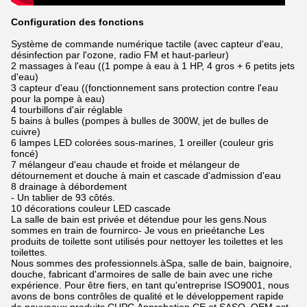
Configuration des fonctions
Système de commande numérique tactile (avec capteur d'eau,
désinfection par l'ozone, radio FM et haut-parleur)
2 massages à l'eau ((1 pompe à eau à 1 HP, 4 gros + 6 petits jets
d'eau)
3 capteur d'eau ((fonctionnement sans protection contre l'eau
pour la pompe à eau)
4 tourbillons d'air réglable
5 bains à bulles (pompes à bulles de 300W, jet de bulles de
cuivre)
6 lampes LED colorées sous-marines, 1 oreiller (couleur gris
foncé)
7 mélangeur d'eau chaude et froide et mélangeur de
détournement et douche à main et cascade d'admission d'eau
8 drainage à débordement
- Un tablier de 93 côtés.
10 décorations couleur LED cascade
La salle de bain est privée et détendue pour les gens.
Nous
sommes en train de fournir
co
- Je vous en prie
étanche
Les
produits de toilette sont utilisés pour nettoyer les toilettes et les
toilettes.
Nous sommes des professionnels.
à
Spa, salle de bain, baignoire,
douche, fabricant d'armoires de salle de bain avec une riche
expérience.
Pour être fiers, en tant qu'entreprise ISO9001, nous
avons de bons contrôles de qualité et le développement rapide