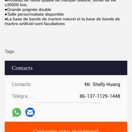
●Rouleau de haute qualité de marque célèbre, durée de vie
≥30000 fois.
●Grande poignée double
●Taille personnalisée disponible
●La base de bande de marbre naturel et la base de bande de
marbre artificiel sont facultatives
Tags:
Contacts
Contacts:
Mr. Shelly Huang
Télégramme:
86-137-1129-1448
Contactez-nous maintenant