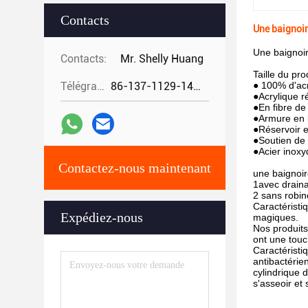
Contacts
Une baignoir
Une baignoi
Contacts:
Mr. Shelly Huang
Taille du p
Télégramme:
86-137-1129-1448
● 100% d'acr
●Acrylique r
●En fibre de
●Armure en 
●Réservoir 
●Soutien de 
●Acier inoxy
Contactez-nous maintenant
une baignoir
1avec drain
2 sans robin
Caractéristi
Expédiez-nous
magiques.
Nos produits
ont une touch
Caractéristi
antibactérie
cylindrique 
s'asseoir et 