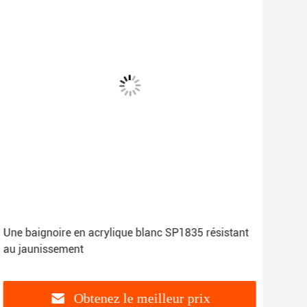
Une baignoire en acrylique blanc SP1835 résistant
Une
au jaunissement
bai
Obtenez le meilleur prix