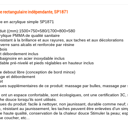
e rectangulaire indépendante, SP1871
re en acrylique simple SP1871
roduit ((mm):1500×750×580/1700×800×580
ylique PMMA de qualité sanitaire
ésistant à la brillance et aux rayures, aux taches et aux décolorations
 verre sans alcalis et renforcée par résine
bois
et débordement inclus
baignoire en acier inoxydable inclus
dable pré-nivelé et pieds réglables en hauteur inclus
e debout libre (conception de bord mince)
age et débordement
et
ques supplémentaires de ce produit: massage par bulles, massage par 
 ont un espace confortable, sont écologiques, ont une certification 3C
e douce lorsqu'ils sont utilisés.
ques du produit: facile à nettoyer, non jaunissant, durable comme neuf; 
n, résistant au jaunissement, les taches peuvent être enlevées d'un si
de haute qualité, conservation de la chaleur douce Stimuler la peau; e
se coucher, etc...