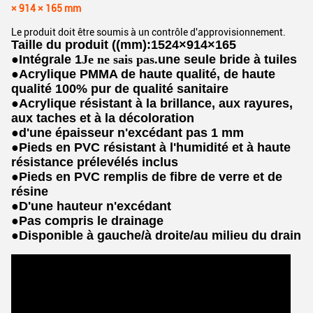
× 914 × 165 mm
Le produit doit être soumis à un contrôle d'approvisionnement.
Taille du produit ((mm):1524×914×165
●
Intégrale 1
Je ne sais pas.
une seule bride à tuiles
●
Acrylique PMMA de haute qualité, de haute
qualité 100% pur de qualité sanitaire
●
Acrylique résistant à la brillance, aux rayures,
aux taches et à la décoloration
●
d'une épaisseur n'excédant pas 1 mm
●
Pieds en PVC résistant à l'humidité et à haute
résistance prélevélés inclus
●
Pieds en PVC remplis de fibre de verre et de
résine
●
D'une hauteur n'excédant
●
Pas compris le drainage
●
Disponible à gauche/à droite/au milieu du drain