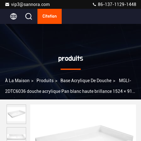
vip3@sannora.com
86-137-1129-1448
Citation
produits
À La Maison
>
Produits
>
Base Acrylique De Douche
>
MGLI-
2DTC6036 douche acrylique Pan blanc haute brillance 1524 × 914
× 165 mm