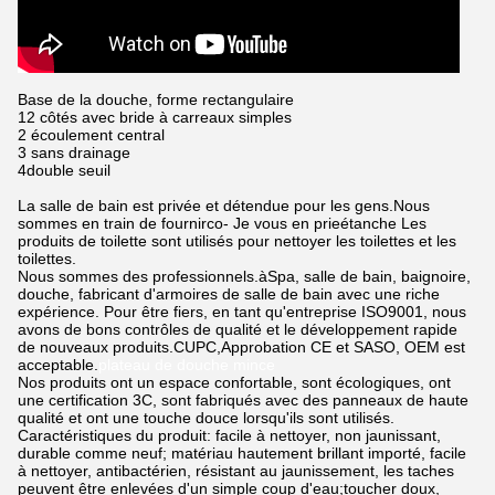
Base de la douche, forme rectangulaire
12 côtés avec bride à carreaux simples
2 écoulement central
3 sans drainage
4double seuil
La salle de bain est privée et détendue pour les gens.
Nous
sommes en train de fournir
co
- Je vous en prie
étanche
Les
produits de toilette sont utilisés pour nettoyer les toilettes et les
toilettes.
Nous sommes des professionnels.
à
Spa, salle de bain, baignoire,
douche, fabricant d'armoires de salle de bain avec une riche
expérience.
Pour être fiers, en tant qu'entreprise ISO9001, nous
avons de bons contrôles de qualité et le développement rapide
de nouveaux produits.
CUPC,
Approbation CE et SASO, OEM est
acceptable.
plateau de douche mince
Nos produits ont un espace confortable, sont écologiques, ont
une certification 3C, sont fabriqués avec des panneaux de haute
qualité et ont une touche douce lorsqu'ils sont utilisés.
Caractéristiques du produit: facile à nettoyer, non jaunissant,
durable comme neuf; matériau hautement brillant importé, facile
à nettoyer, antibactérien, résistant au jaunissement, les taches
peuvent être enlevées d'un simple coup d'eau;toucher doux,