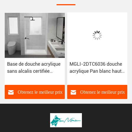
Base de douche acrylique
MGLI-2DTC6036 douche
sans alcalis certifiée
acrylique Pan blanc haute
CUPC résistant à la
brillance 1524 × 914 ×
décoloration 3DTC6038
165 mm
Obtenez le meilleur prix
Obtenez le meilleur prix