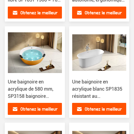
× 650 mm
et moderne SP3159
Obtenez le meilleur
Obtenez le meilleur
prix
prix
Une baignoire en
Une baignoire en
acrylique de 580 mm,
acrylique blanc SP1835
SP3158 baignoire
résistant au
ergonomique.
jaunissement
Obtenez le meilleur
Obtenez le meilleur
prix
prix