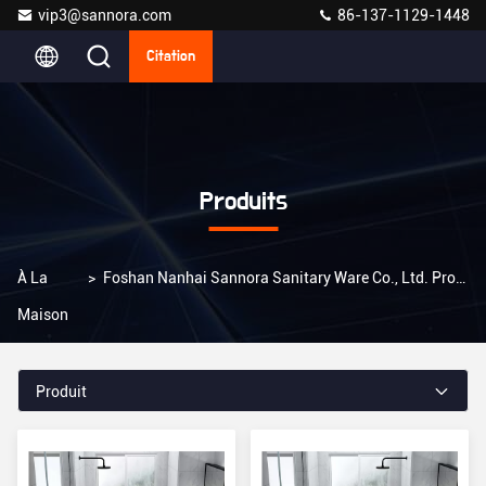
vip3@sannora.com
86-137-1129-1448
Citation
Produits
À La
>
Foshan Nanhai Sannora Sanitary Ware Co., Ltd. Produits En Ligne
Maison
Produit