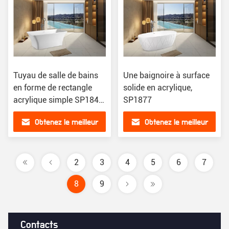
Tuyau de salle de bains
Une baignoire à surface
en forme de rectangle
solide en acrylique,
acrylique simple SP1842
SP1877
Certifié CUPC
Obtenez le meilleur
Obtenez le meilleur
prix
prix
2
3
4
5
6
7
8
9
Contacts