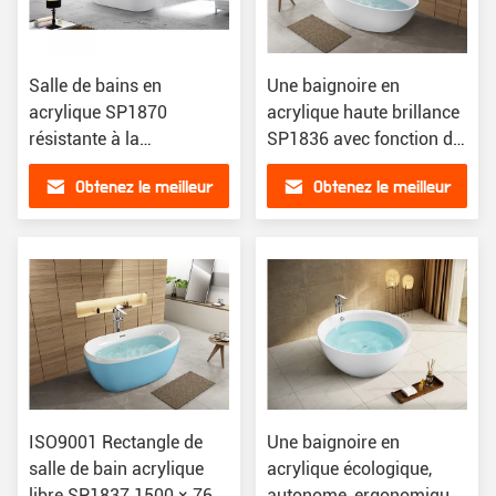
Salle de bains en
Une baignoire en
acrylique SP1870
acrylique haute brillance
résistante à la
SP1836 avec fonction de
décoloration
trempage 3C
Obtenez le meilleur
Obtenez le meilleur
prix
prix
ISO9001 Rectangle de
Une baignoire en
salle de bain acrylique
acrylique écologique,
libre SP1837 1500 × 760
autonome, ergonomique